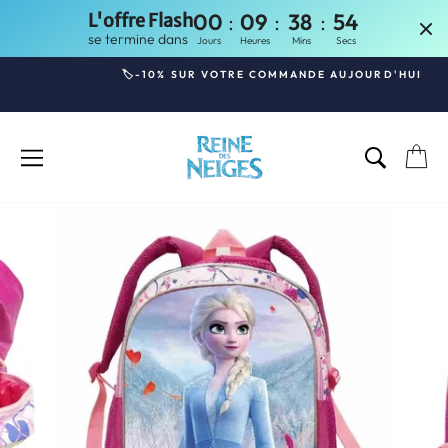
:
:
:
00
09
38
54
L'offre Flash
se termine dans
Jours
Heures
Mins
Secs
Passer
🏷️-10% SUR VOTRE COMMANDE AUJOURD'HUI
au
Diaporama
contenu
Pause
NAVIGATION
RECHE
P