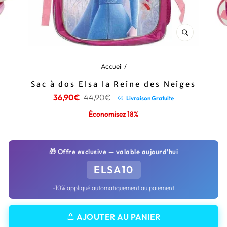
FERMER
(ESC)
Accueil
/
Sac à dos Elsa la Reine des Neiges
Prix
Prix
36,90€
44,90€
Livraison Gratuite
régulier
réduit
Économisez 18%
🎁 Offre exclusive — valable aujourd'hui
ELSA10
-10% appliqué automatiquement au paiement
AJOUTER AU PANIER