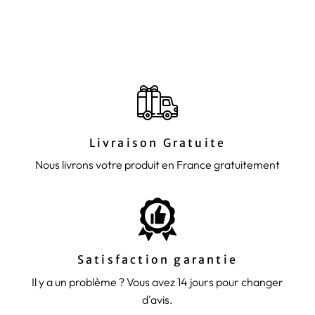
Prix
44,90€
Prix
36,90€
régulier
réduit
Livraison Gratuite
Nous livrons votre produit en France gratuitement
Satisfaction garantie
Il y a un problème ? Vous avez 14 jours pour changer
d'avis.